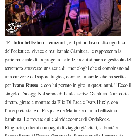
E
tutto bellissimo – canzoni
“
‘
“, è il primo lavoro discografico
dell’eclettico, vivace e mai banale Gianluca, e rappresenta la
parte musicale di un progetto teatrale, in cui si parla e gesticola del
terremoto attraverso una serie di monologhi che si combinano ad
una canzone dal sapore tragico, comico, umorale, che ha scritto
Ivano
Russo
per
, e con lui portato in giro in questi anni. ” Ecco il
singolo. Da oggi Nel sonno di Paolo- scrive Gianluca- è un corto
diretto, girato e montato da Elio Di Pace e Ivars Huxly, con
l’interpretazione di Pasquale de Marinis e di una bellissima
bambina. Lo trovate qui e al videocorner di OndaRock.
Ringrazio, oltre ai compagni di viaggio già citati, la bontà e
l’accoglienza di Franco Cappuccio, l’insostituibile Lorenzo de