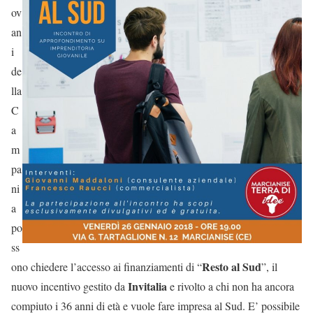
ov
an
i
de
lla
C
a
m
pa
ni
a
po
ss
Resto al Sud
ono chiedere l’accesso ai finanziamenti di “
”, il
Invitalia
nuovo incentivo gestito da
e rivolto a chi non ha ancora
compiuto i 36 anni di età e vuole fare impresa al Sud. E’ possibile