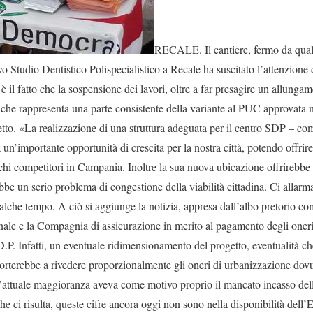
RECALE. Il cantiere, fermo da qualc
o Studio Dentistico Polispecialistico a Recale ha suscitato l’attenzione 
 il fatto che la sospensione dei lavori, oltre a far presagire un allunga
 che rappresenta una parte consistente della variante al PUC approvata n
getto. «La realizzazione di una struttura adeguata per il centro SDP – c
n’importante opportunità di crescita per la nostra città, potendo offrire a
chi competitori in Campania. Inoltre la sua nuova ubicazione offrirebbe
ebbe un serio problema di congestione della viabilità cittadina. Ci allarm
alche tempo. A ciò si aggiunge la notizia, appresa dall’albo pretorio co
ale e la Compagnia di assicurazione in merito al pagamento degli oneri
.D.P. Infatti, un eventuale ridimensionamento del progetto, eventualità c
 porterebbe a rivedere proporzionalmente gli oneri di urbanizzazione do
 l’attuale maggioranza aveva come motivo proprio il mancato incasso dell
e ci risulta, queste cifre ancora oggi non sono nella disponibilità dell’