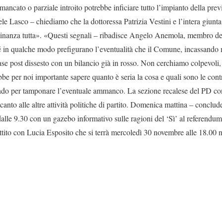
 mancato o parziale introito potrebbe inficiare tutto l’impianto della pre
 Lasco – chiediamo che la dottoressa Patrizia Vestini e l’intera giunta
tadinanza tutta». «Questi segnali – ribadisce Angelo Anemola, membro d
é in qualche modo prefigurano l’eventualità che il Comune, incassando 
fase post dissesto con un bilancio già in rosso. Non cerchiamo colpevoli,
bbe per noi importante sapere quanto è seria la cosa e quali sono le con
ando per tamponare l’eventuale ammanco. La sezione recalese del PD con
canto alle altre attività politiche di partito. Domenica mattina – conclude
alle 9.30 con un gazebo informativo sulle ragioni del ‘Sì’ al referendum 
battito con Lucia Esposito che si terrà mercoledì 30 novembre alle 18.00 