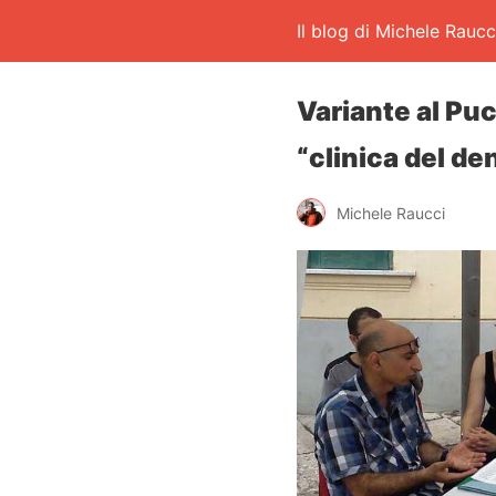
Il blog di Michele Raucc
Variante al Puc
“clinica del de
Michele Raucci