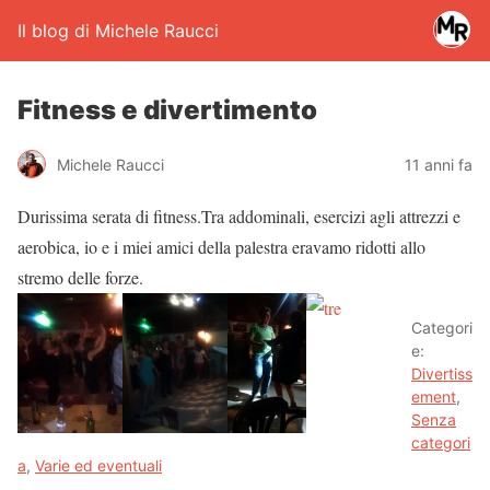
Il blog di Michele Raucci
Fitness e divertimento
Michele Raucci
11 anni fa
Durissima serata di fitness.Tra addominali, esercizi agli attrezzi e
aerobica, io e i miei amici della palestra eravamo ridotti allo
stremo delle forze.
Categori
e:
Divertiss
ement
,
Senza
categori
a
,
Varie ed eventuali