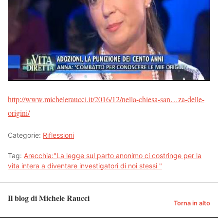
http://www.micheleraucci.it/2016/12/
nella-chiesa-san…za-delle-
origini
/
‎
Categorie:
Riflessioni
Tag:
Arecchia:"La legge sul parto anonimo ci costringe per la
vita intera a diventare investigatori di noi stessi "
Il blog di Michele Raucci
Torna in alto