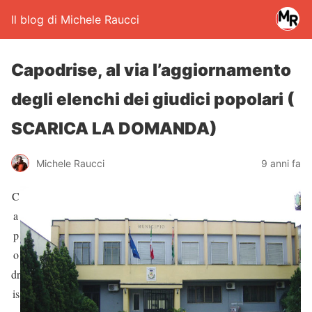
Il blog di Michele Raucci
Capodrise, al via l’aggiornamento
degli elenchi dei giudici popolari (
SCARICA LA DOMANDA)
Michele Raucci
9 anni fa
C
a
p
o
dr
is