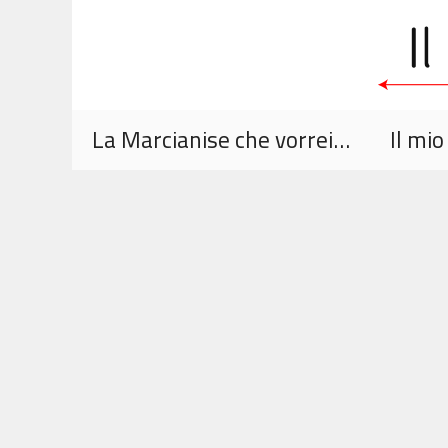
Vai
al
contenuto
La Marcianise che vorrei…
Il mi