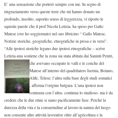
E’ una sensazione che porterò sempre con me. In segno di
ringraziamento verso queste terre che mi hanno donato un
profondo, insolito, saporito senso di leggerezza, vi riporto le
squisite parole che il prof Nicola Letizia, ha speso per Gallo
Matese (ove ho soggiornato) nel suo libricino “ Gallo Matese,
Notizie storiche, geografiche, etnografiche in prosa e in versi”.
“Alle ipotesi storiche legano due ipotesi etnografiche – scrive
Letizia-una sostiene che la zona sia stata abitata dai
Sanniti Pentri,
che avevano occupato le valli e le conche del
Matese all’interno del quadrilatero Isernia, Boiano,
Alife, Telese; l’altra sulla base degli studi somatici
, afferma l’origine bulgara. L’una ipotesi non
contrasta con l’altra- continua lo studioso- ma è da
credere che le due etnie si siano pacificamente fuse. Perché la
durezza della vita e la consuetudine al lavoro-la natura del luogo
non consente altre attività lavorative oltre all’agricoltura e la