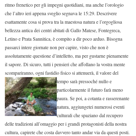
ritmo frenetico per gli impegni quotidiani, ma anche l’orologio
che l’altro ieri appena sveglio segnava le 15:29. Descrivere
esattamente cosa si prova tra la maestosa natura e l’orgogliosa
bellezza antica dei centri abitati di Gallo Matese, Fontegreca,
Letino e Prata Sannitica, è compito a dir poco arduo. Bisogna
passarci intere giornate non per capire, visto che non è
assolutamente questione d’intelletto, ma per gustarne pienamente
il sapore. Di sicuro, tutti i pensieri che affollano la vostra mente
scompariranno, ogni fastidio fisico si attenuerà, il valore del
tempo sarà pressoché nullo e
particolarmente il futuro farà meno
paura. Se poi, a cotanta e rasserenante
natura, aggiungetei numerosi eventi
culturali che spaziano dal recupero
delle tradizioni all’omaggio per i grandi protagonisti della nostra
cultura, capirete che costa davvero tanto andar via da questi posti.