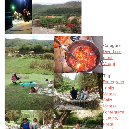
Categorie:
Divertisse
ment
,
Viaggi
Tag:
Fontegreca
,
gallo
Matese
,
Gallo
Matese.
Fontegreca
,
Letino
,
Prata