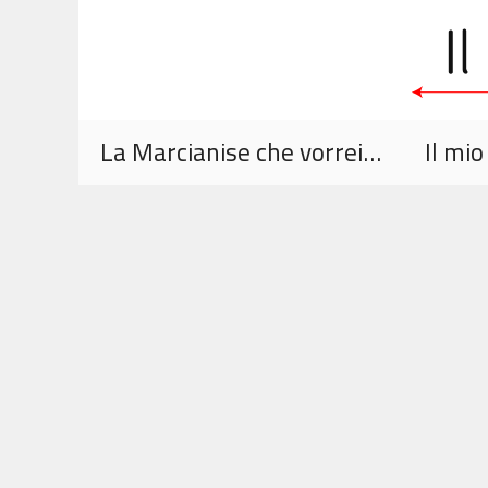
Vai
al
contenuto
La Marcianise che vorrei…
Il mi