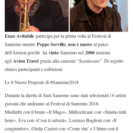
Enzo Avitabile
partecipa per la prima volta al Festival di
Peppe Servillo
non è nuovo
Sanremo mentre
,
al palco
vinto
2000
dell’Ariston perchè ha
Sanremo nel
insieme
Avion Travel
agli
grazie alla canzone “
Sentimento
”. Di seguito
elenco partecipanti e esibizioni:
Le 8 Nuove Proposte di #Sanremo2018
Durante la diretta di Sarà Sanremo sono stati selezionati i 6 artisti
giovani che andranno al Festival di Sanremo 2018.
Mudimbi con il brano «Il Mago», Mirkoeilcane con «Stiamo tutti
bene», Eva con «Cosa ti salverà», Lorenzo Baglioni con «Il
congiuntivo», Giulia Casieri con «Come stai’ e Ultimo con il