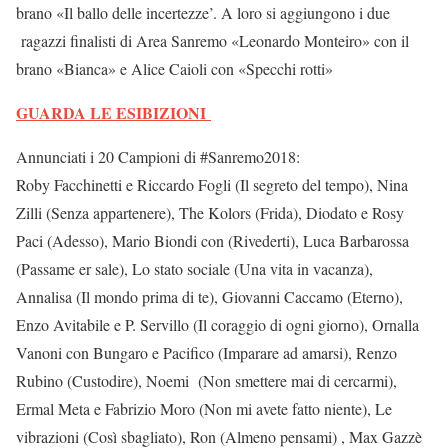
brano «Il ballo delle incertezze’. A loro si aggiungono i due
ragazzi finalisti di Area Sanremo «Leonardo Monteiro» con il
brano «Bianca» e Alice Caioli con «Specchi rotti»
GUARDA LE ESIBIZIONI
Annunciati i 20 Campioni di #Sanremo2018:
Roby Facchinetti e Riccardo Fogli (Il segreto del tempo), Nina
Zilli (Senza appartenere), The Kolors (Frida), Diodato e Rosy
Paci (Adesso), Mario Biondi con (Rivederti), Luca Barbarossa
(Passame er sale), Lo stato sociale (Una vita in vacanza),
Annalisa (Il mondo prima di te), Giovanni Caccamo (Eterno),
Enzo Avitabile e P. Servillo (Il coraggio di ogni giorno), Ornalla
Vanoni con Bungaro e Pacifico (Imparare ad amarsi), Renzo
Rubino (Custodire), Noemi (Non smettere mai di cercarmi),
Ermal Meta e Fabrizio Moro (Non mi avete fatto niente), Le
vibrazioni (Così sbagliato), Ron (Almeno pensami) , Max Gazzè