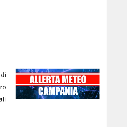
di
ro
li