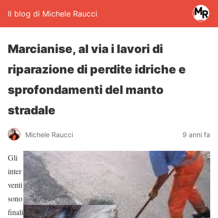
Il blog di Michele Raucci
Marcianise, al via i lavori di
riparazione di perdite idriche e
sprofondamenti del manto
stradale
Michele Raucci
9 anni fa
Gli
inter
venti
sono
finali