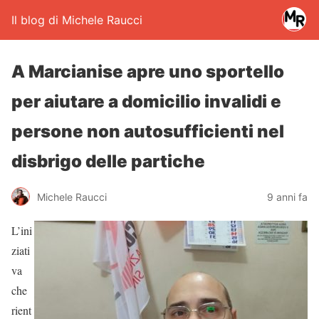
Il blog di Michele Raucci
A Marcianise apre uno sportello
per aiutare a domicilio invalidi e
persone non autosufficienti nel
disbrigo delle partiche
Michele Raucci
9 anni fa
L’ini
ziati
va
che
rient