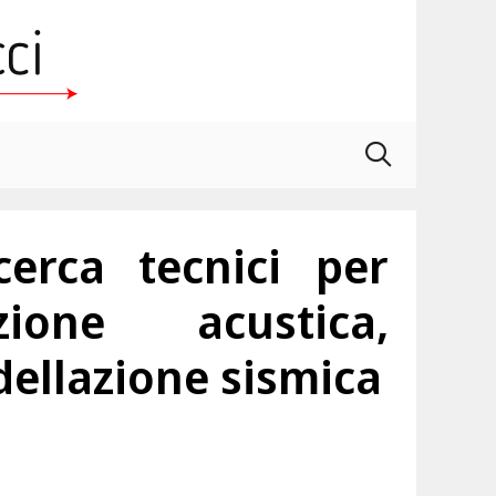
erca tecnici per
azione acustica,
ellazione sismica