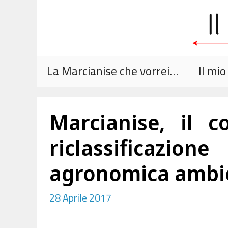
Vai
al
contenuto
La Marcianise che vorrei…
Il mi
Marcianise, il 
riclassificazio
agronomica ambie
28 Aprile 2017