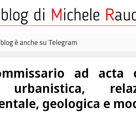
o blog è anche su Telegram
commissario ad acta c
ne urbanistica, rel
ntale, geologica e mod