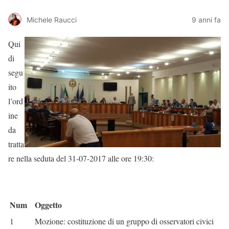
Michele Raucci
9 anni fa
Qui
di
segu
ito
l’ord
ine
da
tratta
re nella seduta del 31-07-2017 alle ore 19:30:
Num
Oggetto
1
Mozione: costituzione di un gruppo di osservatori civici