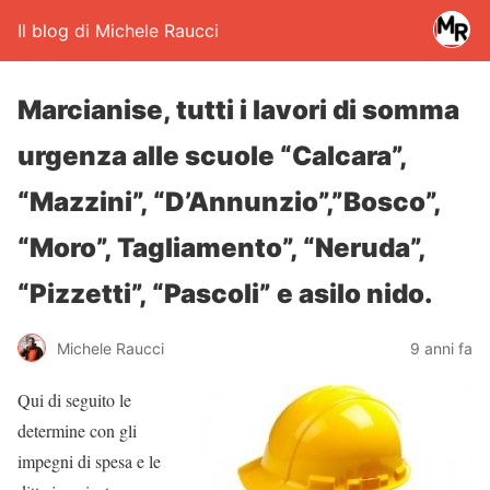
Il blog di Michele Raucci
Marcianise, tutti i lavori di somma
urgenza alle scuole “Calcara”,
“Mazzini”, “D’Annunzio”,”Bosco”,
“Moro”, Tagliamento”, “Neruda”,
“Pizzetti”, “Pascoli” e asilo nido.
Michele Raucci
9 anni fa
Qui di seguito le
determine con gli
impegni di spesa e le