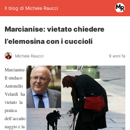
Il blog di Michele Raucci
Marcianise: vietato chiedere
l’elemosina con i cuccioli
Michele Raucci
9 anni fa
Marcianise-
Il sindaco
Antonello
Velardi ha
vietato la
pratica
dell’accatto
naggio e la