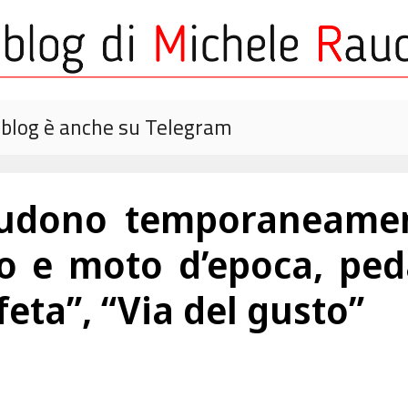
o blog è anche su Telegram
udono temporaneamen
o e moto d’epoca, peda
eta”, “Via del gusto”