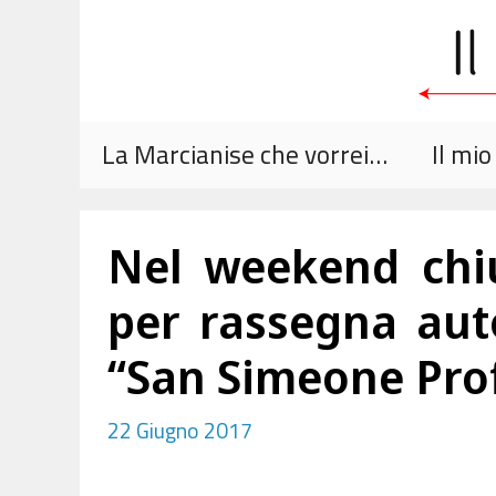
Vai
al
contenuto
La Marcianise che vorrei…
Il mi
Nel weekend chi
per rassegna aut
“San Simeone Prof
22 Giugno 2017