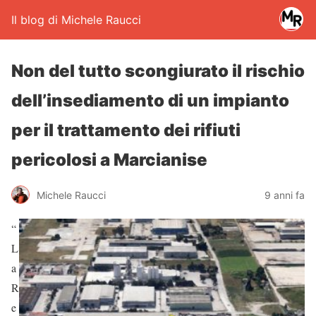
Il blog di Michele Raucci
Non del tutto scongiurato il rischio
dell’insediamento di un impianto
per il trattamento dei rifiuti
pericolosi a Marcianise
Michele Raucci
9 anni fa
“
L
a
R
e