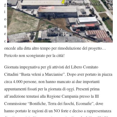
g
i
o
n
e
c
oncede alla ditta altro tempo per rimodulazione del progetto…
Pericolo non scongiurato per la città!
Giornata impegnativa per gli attivisti del Lib
ero Comitato
Cittadini “Basta veleni a Marcianise”. Dopo aver portato in piazza
circa 4.000 persone, non hanno mancato ai due importanti
appuntamenti fissati per la giornata di oggi. Presenti prima
all’audizione tenutasi alla Regione Campania presso la III
Commissione “Bonifiche, Terra dei fuochi, Ecomafie”, dove
hanno portato le ragioni di un NO forte e deciso a rappresentanza