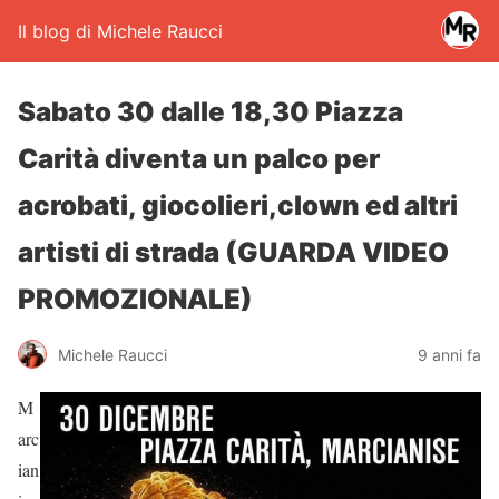
Il blog di Michele Raucci
Sabato 30 dalle 18,30 Piazza
Carità diventa un palco per
acrobati, giocolieri,clown ed altri
artisti di strada (GUARDA VIDEO
PROMOZIONALE)
Michele Raucci
9 anni fa
M
arc
ian