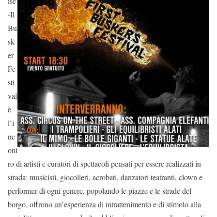
ise
-Il
Bu
sk
er
Fe
sti
val
è
l’i
nc
ont
ro di artisti e curatori di spettacoli pensati per essere realizzati in
strada: musicisti, giocolieri, acrobati, danzatori teatranti, clown e
performer di ogni genere, popolando le piazze e le strade del
borgo, offrono un’esperienza di intrattenimento e di stimolo alla