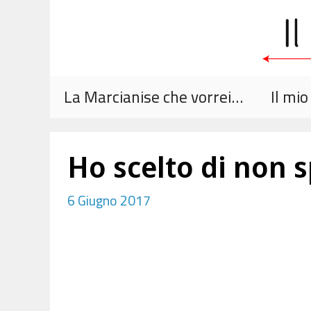
Vai
al
contenuto
La Marcianise che vorrei…
Il mi
Ho scelto di non sp
6 Giugno 2017