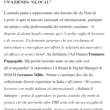
UN’AZIENDA “GLOCAL”
L’azienda punta a rappresentare una finestra che da Terra di
Lavoro si apre al mercato nazionale ed internazionale, puntando
sui talenti e sulla professionalità del territorio casertano. “
A
dispetto di alcuni luoghi comuni
,
qui c’è molta voglia di lavorare
e di crescere
. Un fermento perpetuo che noi cerchiamo di
intercettare e convogliare per offrire le soluzioni più innovative
Tommaso
ed efficaci ai nostri clienti
“, ha dichiarato l’
Ad Finance
Pappagallo
. Ma perché investire tanto su una sede così
all’
avanguardia
?
A risponderci è il Brand & Digital Manager di
Germano Milite
INSEM
, 30enne e casertano doc che ha
collezionato diverse esperienze in Italia e all’estero: “
Ho potuto
lavorare con realtà italiane ed internazionali –
dichiara il
manager
– prima di approdare in questa azienda che mette in
pratica ciò che per molte altre PMI resta solo un accozzaglia di
slogan e buoni propositi traditi: ricerca costante di nuovi talenti,