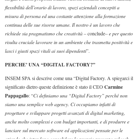
flessibilità dell’orario di lavoro, spazi aziendali concepiti a
misura di persona ed una costante attenzione alla formazione
continua delle sue risorse umane. Il nostro è un lavoro che
richiede sia pragmatismo che creatività –
conclude
– e per questo
risulta cruciale lavorare in un ambiente che trasmetta positività e
lasci i giusti spazi vitali ai suoi dipendenti
”.
PERCHE’ UNA “DIGITAL FACTORY?”
INSEM SPA si descrive come una “Digital Factory. A spiegarci il
Carmine
significato dietro queste definizione è stato il CEO
Pappagallo
: “
Ci definiamo una “Digital Factory”
perché non
siamo
una semplice web agency. Ci occupiamo infatti di
progettare e sviluppare progetti avanzati di digital marketing,
anche molto complessi
e con budget importanti
, e di produrre e
lanciare sul mercato software ed applicazioni
pensate per le
aziende che intendono consolidare la propria presenza sul web