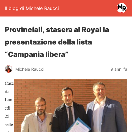
Il blog di Michele Raucci
Provinciali, stasera al Royal la
presentazione della lista
“Campania libera”
Michele Raucci
9 anni fa
Case
rta-
Lun
edì
25
sette