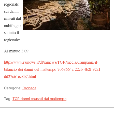
regionale
sui danni
causati dal
nubifragio
su tutto il
regionale:
Al minuto 3:09
http://www.rainews.it/dl/rainews/TGR/media/Campania-il-
bilancio-dei-danni-del-maltempo-7068664a-22cb-4b2f-92a1-
dd27c61ec8b7.html
Categorie:
Cronaca
Tag:
TGR danni causati dal maltempo