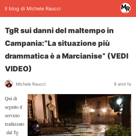
Il blog di Michele Raucci
TgR sui danni del maltempo in
Campania:”La situazione più
drammatica è a Marcianise” (VEDI
VIDEO)
Michele Raucci
9 anni fa
Qui di
seguito il
servizio
realtizzato
dal Tg