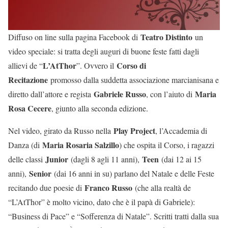
Teatro Distinto
Diffuso on line sulla pagina Facebook di
un
video speciale: si tratta degli auguri di buone feste fatti dagli
L’AtThor
Corso di
allievi de “
”. Ovvero il
Recitazione
promosso dalla suddetta associazione marcianisana e
Gabriele Russo
Maria
diretto dall’attore e regista
, con l’aiuto di
Rosa Cecere
, giunto alla seconda edizione.
Play Project
Nel video, girato da Russo nella
, l’Accademia di
Maria Rosaria Salzillo
Danza (di
) che ospita il Corso, i ragazzi
Junior
Teen
delle classi
(dagli 8 agli 11 anni),
(dai 12 ai 15
Senior
anni),
(dai 16 anni in su) parlano del Natale e delle Feste
Franco Russo
recitando due poesie di
(che alla realtà de
“L’AtThor” è molto vicino, dato che è il papà di Gabriele):
“Business di Pace” e “Sofferenza di Natale”. Scritti tratti dalla sua