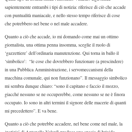
sapientemente entrambi i tipi di notizia: riferisce di ciò che accade
con puntualità maniacale, e nello stesso tempo riferisce di cose
che potrebbero nel bene o nel male accadere.
Quanto a ciò che accade, io mi domando come mai un ottimo
giornalista, una ottima penna insomma, sceglie il ruolo di
‘gazzettiere’ dell’ordinaria manutenzione. Qui torna in ballo il
‘simbolico’: “le cose che dovrebbero funzionare (a prescindere)
in una Pubblica Amministrazione, i servomeccanismi della
macchina comunale, qui non funzionano”. Il messaggio simbolico
mi sembra dunque chiaro: “sono il capitano e faccio il mozzo,
giacché nessuno se ne occuperebbe, come nessuno se ne è finora
occupato. Io sono in altri termini il signore delle macerie di quanti
mi precedettero”. E va bene.
Quanto a ciò che potrebbe accadere, nel bene come nel male, la
‘notizia’ di Antonello Velardi produce una specie di brivido