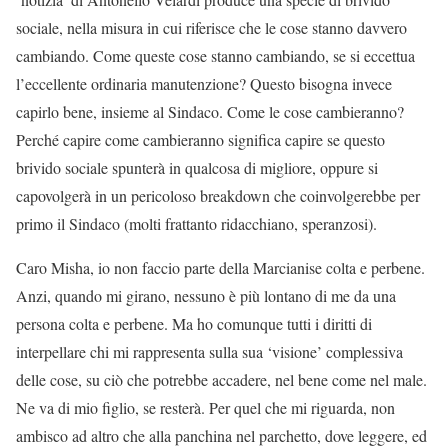
sociale, nella misura in cui riferisce che le cose stanno davvero
cambiando. Come queste cose stanno cambiando, se si eccettua
l’eccellente ordinaria manutenzione? Questo bisogna invece
capirlo bene, insieme al Sindaco. Come le cose cambieranno?
Perché capire come cambieranno significa capire se questo
brivido sociale spunterà in qualcosa di migliore, oppure si
capovolgerà in un pericoloso breakdown che coinvolgerebbe per
primo il Sindaco (molti frattanto ridacchiano, speranzosi).
Caro Misha, io non faccio parte della Marcianise colta e perbene.
Anzi, quando mi girano, nessuno è più lontano di me da una
persona colta e perbene. Ma ho comunque tutti i diritti di
interpellare chi mi rappresenta sulla sua ‘visione’ complessiva
delle cose, su ciò che potrebbe accadere, nel bene come nel male.
Ne va di mio figlio, se resterà. Per quel che mi riguarda, non
ambisco ad altro che alla panchina nel parchetto, dove leggere, ed