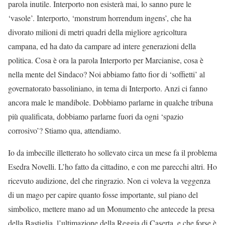
parola inutile. Interporto non esisterà mai, lo sanno pure le
‘vasole’. Interporto, ‘monstrum horrendum ingens’, che ha
divorato milioni di metri quadri della migliore agricoltura
campana, ed ha dato da campare ad intere generazioni della
politica. Cosa è ora la parola Interporto per Marcianise, cosa è
nella mente del Sindaco? Noi abbiamo fatto fior di ‘soffietti’ al
governatorato bassoliniano, in tema di Interporto. Anzi ci fanno
ancora male le mandibole. Dobbiamo parlarne in qualche tribuna
più qualificata, dobbiamo parlarne fuori da ogni ‘spazio
corrosivo’? Stiamo qua, attendiamo.
Io da imbecille illetterato ho sollevato circa un mese fa il problema
Esedra Novelli. L’ho fatto da cittadino, e con me parecchi altri. Ho
ricevuto audizione, del che ringrazio. Non ci voleva la veggenza
di un mago per capire quanto fosse importante, sul piano del
simbolico, mettere mano ad un Monumento che antecede la presa
della Bastiglia, l’ultimazione della Reggia di Caserta, e che forse è