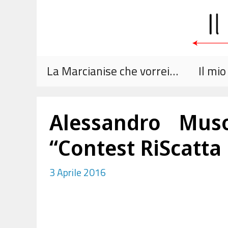
Vai
al
contenuto
La Marcianise che vorrei…
Il mi
Alessandro Mus
“Contest RiScatta 
3 Aprile 2016