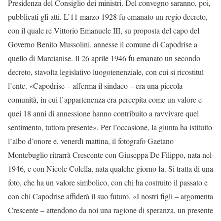
Presidenza del Consiglio dei ministri. Del convegno saranno, poi,
pubblicati gli atti. L’11 marzo 1928 fu emanato un regio decreto,
con il quale re Vittorio Emanuele III, su proposta del capo del
Governo Benito Mussolini, annesse il comune di Capodrise a
quello di Marcianise. Il 26 aprile 1946 fu emanato un secondo
decreto, stavolta legislativo luogotenenziale, con cui si ricostituì
l’ente. «Capodrise – afferma il sindaco – era una piccola
comunità, in cui l’appartenenza era percepita come un valore e
quei 18 anni di annessione hanno contribuito a ravvivare quel
sentimento, tuttora presente». Per l’occasione, la giunta ha istituito
l’albo d’onore e, venerdì mattina, il fotografo Gaetano
Montebuglio ritrarrà Crescente con Giuseppa De Filippo, nata nel
1946, e con Nicole Colella, nata qualche giorno fa. Si tratta di una
foto, che ha un valore simbolico, con chi ha costruito il passato e
con chi Capodrise affiderà il suo futuro. «I nostri figli – argomenta
Crescente – attendono da noi una ragione di speranza, un presente