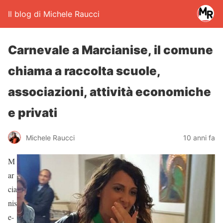
Il blog di Michele Raucci
Carnevale a Marcianise, il comune
chiama a raccolta scuole,
associazioni, attività economiche
e privati
Michele Raucci
10 anni fa
M
ar
cia
nis
e-