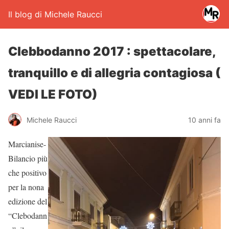
Il blog di Michele Raucci
Clebbodanno 2017 : spettacolare,
tranquillo e di allegria contagiosa (
VEDI LE FOTO)
Michele Raucci
10 anni fa
Marcianise-
Bilancio più
che positivo
per la nona
edizione del
“Clebodann