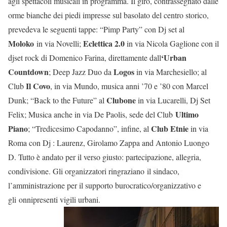
agli spettacoli musicali in programma. Il giro, contrassegnato dalle
orme bianche dei piedi impresse sul basolato del centro storico,
prevedeva le seguenti tappe: “Pimp Party” con Dj set al
Moloko
Eclettica 2.0
in via Novelli;
in via Nicola Gaglione con il
‘Urban
djset rock di Domenico Farina, direttamente dall
Countdown
Logos
; Deep Jazz Duo da
in via Marchesiello; al
Il Covo
Club
, in via Mundo, musica anni ’70 e ’80 con Marcel
Clubone
Dunk; “Back to the Future” al
in via Lucarelli, Dj Set
Ultimo
Felix; Musica anche in via De Paolis, sede del Club
Piano
Club Etnie
; “Tredicesimo Capodanno”, infine, al
in via
Roma con Dj : Laurenz, Girolamo Zappa and Antonio Luongo
D. Tutto è andato per il verso giusto: partecipazione, allegria,
condivisione. Gli organizzatori ringraziano
il sindaco,
l’amministrazione per il supporto burocratico/organizzativo e
gli onnipresenti vigili urbani.