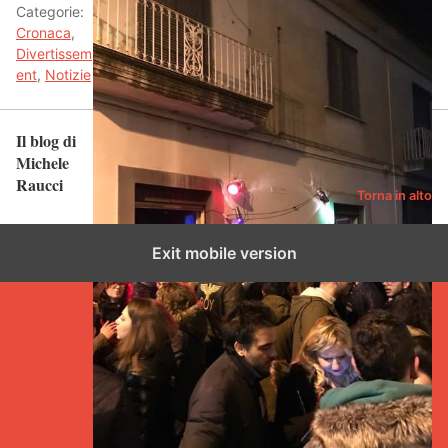
Categorie:
Cronaca
,
Divertissem
ent
,
Notizie
Il blog di
Michele
Raucci
Torna in alto
Exit mobile version