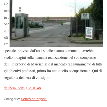
Co
mm
issi
one
con
sili
are
speciale, prevista dal’art 16 dello statuto comunale, avrebbe
svolto indagini sulla mancata realizzazione nel suo complesso
dell’ Interporto di Marcianise e il mancato raggiungimento di tutti
gli obiettivi prefissati, primo fra tutti quello occupazionale. Qui di
seguito la delibera di consiglio:
delibera_consiglio_n_48
Categorie:
Senza categoria