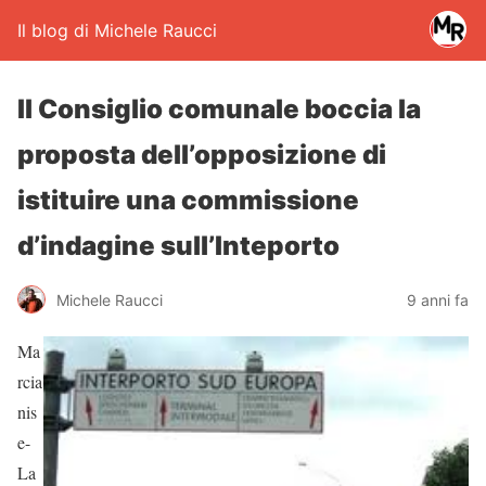
Il blog di Michele Raucci
Il Consiglio comunale boccia la
proposta dell’opposizione di
istituire una commissione
d’indagine sull’Inteporto
Michele Raucci
9 anni fa
Ma
rcia
nis
e-
La