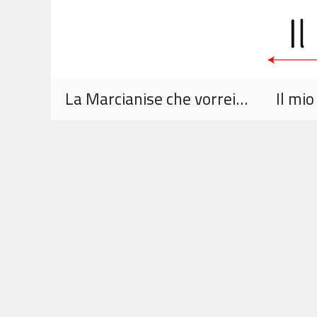
Vai
al
contenuto
La Marcianise che vorrei…
Il mi