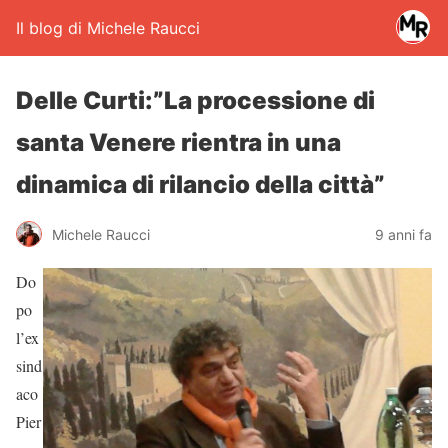
Il blog di Michele Raucci
Delle Curti:”La processione di
santa Venere rientra in una
dinamica di rilancio della città”
Michele Raucci
9 anni fa
Do
po
l’ex
sind
aco
Pier