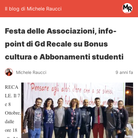
Il blog di Michele Raucci
Festa delle Associazioni, info-
point di Gd Recale su Bonus
cultura e Abbonamenti studenti
Michele Raucci
9 anni fa
RECA
LE. Il 7
e 8
Ottobre,
dalle
ore 18