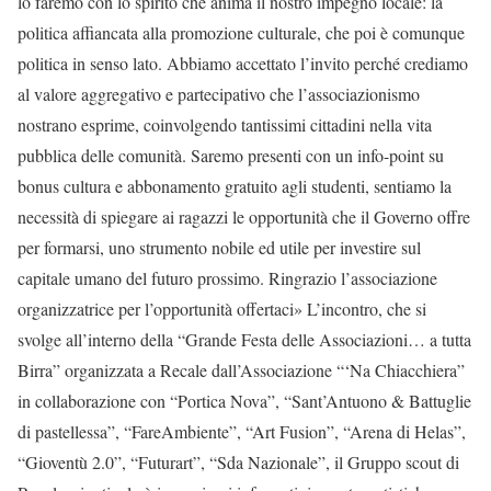
lo faremo con lo spirito che anima il nostro impegno locale: la
politica affiancata alla promozione culturale, che poi è comunque
politica in senso lato. Abbiamo accettato l’invito perché crediamo
al valore aggregativo e partecipativo che l’associazionismo
nostrano esprime, coinvolgendo tantissimi cittadini nella vita
pubblica delle comunità. Saremo presenti con un info-point su
bonus cultura e abbonamento gratuito agli studenti, sentiamo la
necessità di spiegare ai ragazzi le opportunità che il Governo offre
per formarsi, uno strumento nobile ed utile per investire sul
capitale umano del futuro prossimo. Ringrazio l’associazione
organizzatrice per l’opportunità offertaci» L’incontro, che si
svolge all’interno della “Grande Festa delle Associazioni… a tutta
Birra” organizzata a Recale dall’Associazione “‘Na Chiacchiera”
in collaborazione con “Portica Nova”, “Sant’Antuono & Battuglie
di pastellessa”, “FareAmbiente”, “Art Fusion”, “Arena di Helas”,
“Gioventù 2.0”, “Futurart”, “Sda Nazionale”, il Gruppo scout di