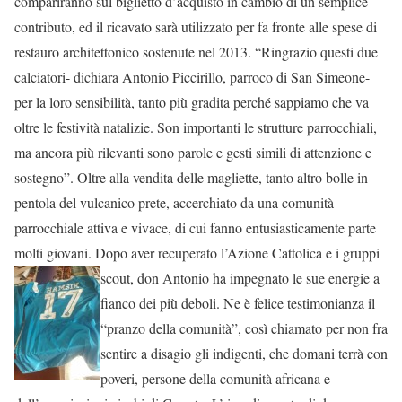
compariranno sul biglietto d’acquisto in cambio di un semplice
contributo, ed il ricavato sarà utilizzato per fa fronte alle spese di
restauro architettonico sostenute nel 2013. “Ringrazio questi due
calciatori- dichiara Antonio Piccirillo, parroco di San Simeone-
per la loro sensibilità, tanto più gradita perché sappiamo che va
oltre le festività natalizie. Son importanti le strutture parrocchiali,
ma ancora più rilevanti sono parole e gesti simili di attenzione e
sostegno”. Oltre alla vendita delle magliette, tanto altro bolle in
pentola del vulcanico prete, accerchiato da una comunità
parrocchiale attiva e vivace, di cui fanno entusiasticamente parte
molti giovani. Dopo aver recuperato l’Azione Cattolica e i gruppi
scout, don Antonio ha impegnato le sue energie a
fianco dei più deboli. Ne è felice testimonianza il
“pranzo della comunità”, così chiamato per non fra
sentire a disagio gli indigenti, che domani terrà con
poveri, persone della comunità africana e