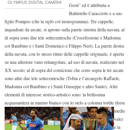
OLYMPUS DIGITAL CAMERA
Gesù” ed è attribuita a
Battistello Caracciolo e a suo
figlio Pompeo (che la siglò col monogramma). Tre cappelle,
inquadrate da arcate, si aprono sulla parete sinistra della navata; al
di sopra sono due tele settecentesche (Crocefissione e Madonna
col Bambino e i Santi Domenico e Filippo Neri). La parete destra
della navata, con lo stesso ritmo delle cappelle originarie, è aperta
su una ulteriore vano rettangolare, ad uso di navata, realizzato nel
XX secolo; al di sopra del cornicione che corre sopra le tre arcate
sono altre due tele settecentesche (Tobia e l’arcangelo Raffaele,
Madonna col Bambino e i Santi Giuseppe e altro Santo). Altri
elementi di interesse storico-artistico sono: la bellissima
acquasantiera in marmo bianco con lo
stelo a colonna tortile (forse
medie
vale)
e la