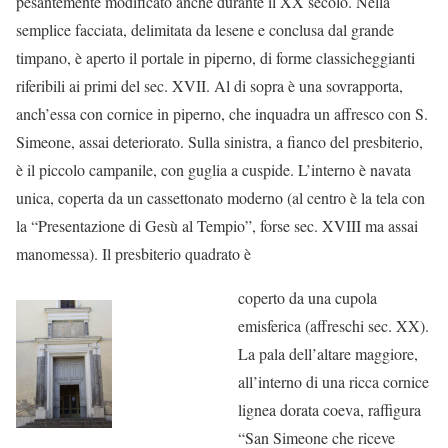
pesantemente modificato anche durante il XX secolo. Nella
semplice facciata, delimitata da lesene e conclusa dal grande
timpano, è aperto il portale in piperno, di forme classicheggianti
riferibili ai primi del sec. XVII. Al di sopra è una sovrapporta,
anch’essa con cornice in piperno, che inquadra un affresco con S.
Simeone, assai deteriorato. Sulla sinistra, a fianco del presbiterio,
è il piccolo campanile, con guglia a cuspide. L’interno è navata
unica, coperta da un cassettonato moderno (al centro è la tela con
la “Presentazione di Gesù al Tempio”, forse sec. XVIII ma assai
manomessa). Il presbiterio quadrato è
coperto da una cupola
emisferica (affreschi sec. XX).
La pala dell’altare maggiore,
all’interno di una ricca cornice
lignea dorata coeva, raffigura
“San Simeone che riceve