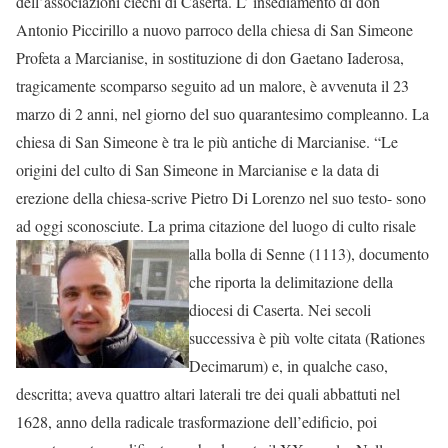
dell’associazioni ciechi di Caserta. L’ insediamento di don
Antonio Piccirillo a nuovo parroco della chiesa di San Simeone
Profeta a Marcianise, in sostituzione di don Gaetano Iaderosa,
tragicamente scomparso seguito ad un malore, è avvenuta il 23
marzo di 2 anni, nel giorno del suo quarantesimo compleanno. La
chiesa di San Simeone è tra le più antiche di Marcianise. “Le
origini del culto di San Simeone in Marcianise e la data di
erezione della chiesa-scrive Pietro Di Lorenzo nel suo testo- sono
ad oggi sconosciute. La prima citazione del luogo di culto risale
alla bolla di Senne (1113),
documento
che riporta la delimitazione della
diocesi di Caserta. Nei secoli
successiva è più volte citata (Rationes
Decimarum) e, in qualche caso,
descritta; aveva quattro altari laterali tre dei quali abbattuti nel
1628, anno della radicale trasformazione dell’edificio, poi