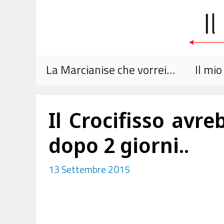
Vai
al
contenuto
La Marcianise che vorrei…
Il mi
Il Crocifisso avre
dopo 2 giorni..
13 Settembre 2015