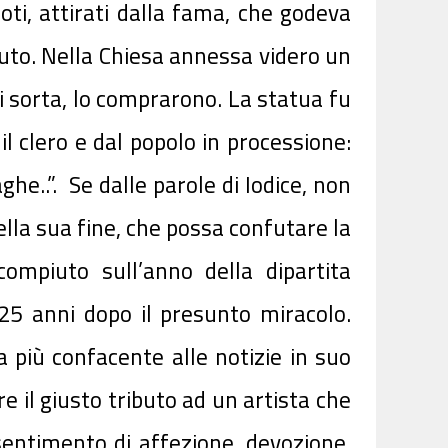
oti, attirati dalla fama, che godeva
ituto. Nella Chiesa annessa videro un
i sorta, lo compra­rono. La statua fu
l clero e dal popolo in processione:
he..”. Se dalle parole di Iodice, non
ella sua fine, che possa confutare la
ompiuto sull’anno della dipartita
 25 anni dopo il presunto miracolo.
 più confacente alle notizie in suo
e il giusto tributo ad un artista che
sentimento di affezione, devozione,