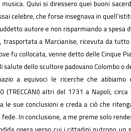
musica. Quivi si diressero quei buoni sacerd
sai celebre, che forse insegnava in quell’ist
suddetto autore e non ri­sparmiando a spesa d
trasportata a Marcianise, ri­cevuta da tutto i
dove fu collocata, venne detto delle Cinque Piag
 di salute dello scultore padovano Colombo o d
azio a equivoci le ricerche che abbiamo c
730 (TRECCANI) altri del 1731 a Napoli, circa
le sue conclusioni e creda a ciò che ritenga
ria fede. In conclusione, a me preme solo render
dida opera verso cui i cittadini nutrono un 