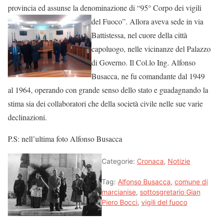
provincia ed assunse la denominazione di “95° Corpo
dei vigili
del Fuoco”. Allora aveva sede in via
Battistessa, nel cuore della città
capoluogo, nelle vicinanze del Palazzo
di Governo. Il Col.lo Ing. Alfonso
Busacca, ne fu comandante dal 1949
al 1964, operando con grande senso dello stato e guadagnando la
stima sia dei collaboratori che della società civile nelle sue varie
declinazioni.
P.S: nell’ultima foto Alfonso Busacca
Categorie:
Cronaca
,
Notizie
Tag:
Alfonso Busacca
,
comune di
marcianise
,
sottosgretario Gian
Piero Bocci
,
vigili del fuoco