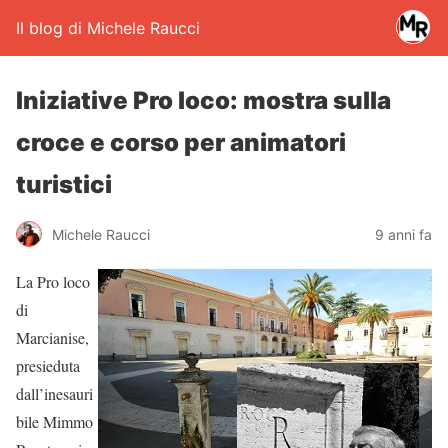
Il blog di Michele Raucci
Iniziative Pro loco: mostra sulla
croce e corso per animatori
turistici
Michele Raucci
9 anni fa
La Pro loco
di
Marcianise,
presieduta
dall’inesauri
bile Mimmo