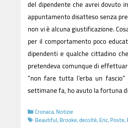
del dipendente che avrei dovuto in
appuntamento disatteso senza preav
non vi è alcuna giustificazione. Cosa
per il comportamento poco educato d
dipendenti e qualche cittadino che
pretendeva comunque di effettuare 
“non fare tutta l’erba un fascio”
settimane fa, ho avuto la fortuna di
Categorie
Cronaca
,
Notizie
Tag
Beautiful
,
Brooke
,
decoltè
,
Eric
,
Poste
,