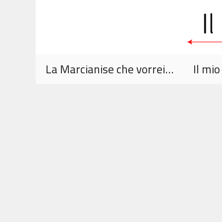
Vai
al
contenuto
La Marcianise che vorrei…
Il mi