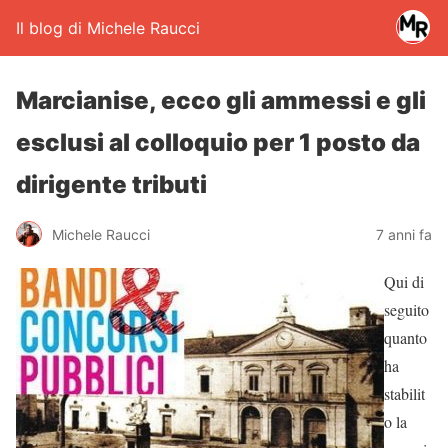
Il blog di Michele Raucci
Marcianise, ecco gli ammessi e gli
esclusi al colloquio per 1 posto da
dirigente tributi
Michele Raucci
7 anni fa
Qui di
seguito
quanto
ha
stabilit
o la