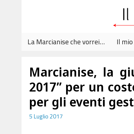
Vai
al
contenuto
La Marcianise che vorrei…
Il mi
Marcianise, la g
2017” per un cost
per gli eventi ges
5 Luglio 2017