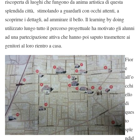
riscoperta di luoghi che fungono da anima artistica di questa
splendida città, stimolando a guardarli con occhi attenti, a
scoprirne i dettagli, ad ammirare il bello. Il learning by doing
utilizzato lungo tutto il percorso progettuale ha motivato gli alunni
ad una partecipazione attiva che hanno poi saputo trasmettere ai
genitori al loro rientro a casa.
Fior
e
all’o
cchi
ello
di
ques
to
sple
ndid