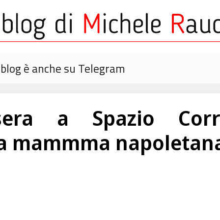
o blog è anche su Telegram
asera a Spazio Corr
na mammma napoletana e