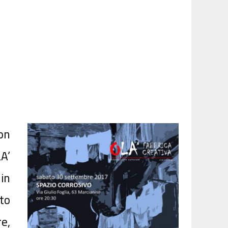
on
A’
in
to
e,