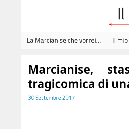
Vai
al
contenuto
La Marcianise che vorrei…
Il mi
Marcianise, st
tragicomica di u
30 Settembre 2017