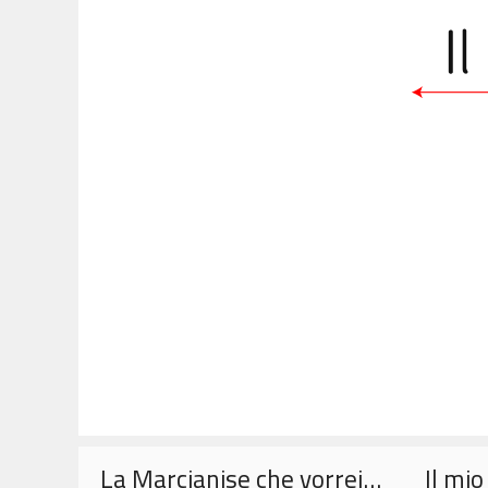
Vai
al
contenuto
La Marcianise che vorrei…
Il mi