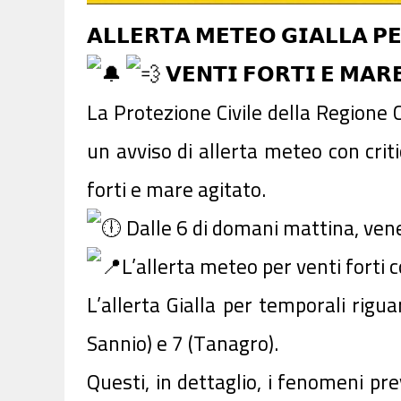
𝗔𝗟𝗟𝗘𝗥𝗧𝗔 𝗠𝗘𝗧𝗘𝗢 𝗚𝗜𝗔𝗟𝗟𝗔 𝗣
𝗩𝗘𝗡𝗧𝗜 𝗙𝗢𝗥𝗧𝗜 𝗘 𝗠𝗔𝗥
La Protezione Civile della Regione
un avviso di allerta meteo con criti
forti e mare agitato.
Dalle 6 di domani mattina, vene
L’allerta meteo per venti forti 
L’allerta Gialla per temporali rigua
Sannio) e 7 (Tanagro).
Questi, in dettaglio, i fenomeni pre