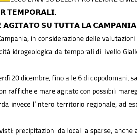
𝗥 𝗧𝗘𝗠𝗣𝗢𝗥𝗔𝗟𝗜.
 𝗔𝗚𝗜𝗧𝗔𝗧𝗢 𝗦𝗨 𝗧𝗨𝗧𝗧𝗔 𝗟𝗔 𝗖𝗔𝗠𝗣𝗔𝗡𝗜𝗔
 Campania, in considerazione delle valutazion
cità idrogeologica da temporali di livello Gia
rdì 20 dicembre, fino alle 6 di dopodomani, s
con raffiche e mare agitato con possibili mare
rda invece l’intero territorio regionale, ad es
visti: precipitazioni da locali a sparse, anche