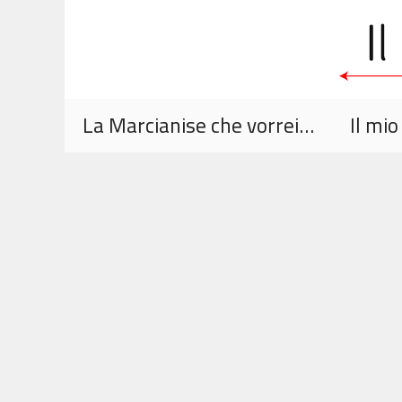
Vai
al
contenuto
La Marcianise che vorrei…
Il mi