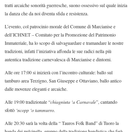
tratti arcaiche sonorità guerresche, suono ossessivo sul quale inizia
la danza che da noi diventa sfida e resistenza.
L’evento, col patrocinio morale del Comune di Marcianise e
dell’ICHNET – Comitato per la Promozione del Patrimonio
Immateriale, ha lo scopo di salvaguardare e tramandare le nostre
tradizioni, infatti l’iniziativa affonda le sue radici nella più
autentica tradizione carnevalesca di Marcianise e dintorni.
Alle ore 17:00 si inizierà con l’incontro culturale: ballo sul
tamburo area Terzigno, San Giuseppe e Ottaviano, ballo antico
dalle movenze eleganti e arcaiche.
Alle 19:00 tradizionale “
chiagniuta
‘a Carnavale
”, cantando
sfottò
‘ncopp ‘o tammurro.
Alle 20:30 sarà la volta della “ Tauros Folk Band” di Tuoro la
banda dei pulcinella, gruppo della tradizione bandistica che farà