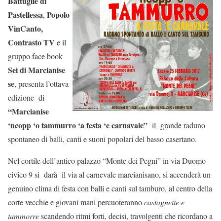
Battuglie di
Pastellessa
Popolo
,
VinCanto,
Contrasto TV
e il
gruppo face book
Sei di Marcianise
se
, presenta l’ottava
edizione di
“Marcianise
‘ncopp ‘o tammurro ‘a festa ‘e carnavale”
il grande raduno
spontaneo di balli, canti e suoni popolari del basso casertano.
Nel cortile dell’antico palazzo “Monte dei Pegni” in via Duomo
civico 9 si darà il via al carnevale marcianisano, si accenderà un
genuino clima di festa con balli e canti sul tamburo, al centro della
corte vecchie e giovani mani percuoteranno
castagnette e
tammorre
scandendo ritmi forti, decisi, travolgenti che ricordano a