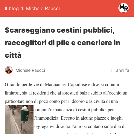
Il blog di Michele Raucci
Scarseggiano cestini pubblici,
raccoglitori di pile e ceneriere in
città
Michele Raucci
11 anni fa
Girando per le vie di Marcianise, Capodrise e diversi comuni
limitrofi, sia ai residenti che ai forestieri balza subito all’occhio un
particolare non di poco conto per il decoro e la civiltà di una
comunità:
mancanza di cestini pubblici per
l’immondizia. Eccetto in alcune piazze e luoghi
aggregativi dove tra l’altro si contano sulle dita di