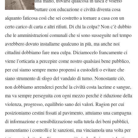
una mano, trovarsi qualcosa in tasca e volerlo
buttare con educazione e civiltà diventa cosa
alquanto faticosa così che sei costretto a tornare a casa con un
certo carico di carta e altri rifiuti. Di chi la colpa? Non c’è dubbio
che le amministrazioni comunali che si sono susseguite nel tempo
avrebbero dovuto installarne qualcuno in più, ma anche noi
cittadini dobbiamo fare mea culpa. Diciamocelo francamente ci
viene l’orticaria a percepire come nostro qualsiasi bene pubblico,
per cui siamo sempre meno propensi a custodirli o evitare che
siano strumento di sfogo del vandalo di turno. Nonostante ciò,
non dobbiamo arrenderci perché la civiltà costa lacrime e sangue,
ma va sempre perseguita con ogni mezzo perché è riduzione della
violenza, progresso, equilibrio sano dei valori. Ragion per cui
posizioniamo cestini fissati al pavimento, attuiamo una campagna
di informazione e sensibilizzazione sulla tutela dei beni pubblici,
aumentiamo i controlli e le sanzioni, ma vinciamola una volta per