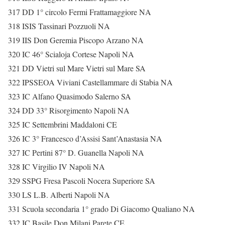
317 DD 1° circolo Fermi Frattamaggiore NA
318 ISIS Tassinari Pozzuoli NA
319 IIS Don Geremia Piscopo Arzano NA
320 IC 46° Scialoja Cortese Napoli NA
321 DD Vietri sul Mare Vietri sul Mare SA
322 IPSSEOA Viviani Castellammare di Stabia NA
323 IC Alfano Quasimodo Salerno SA
324 DD 33° Risorgimento Napoli NA
325 IC Settembrini Maddaloni CE
326 IC 3° Francesco d’Assisi Sant’Anastasia NA
327 IC Pertini 87° D. Guanella Napoli NA
328 IC Virgilio IV Napoli NA
329 SSPG Fresa Pascoli Nocera Superiore SA
330 LS L.B. Alberti Napoli NA
331 Scuola secondaria 1° grado Di Giacomo Qualiano NA
332 IC Basile Don Milani Parete CE