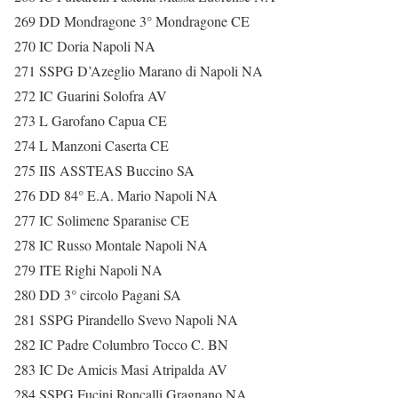
269 DD Mondragone 3° Mondragone CE
270 IC Doria Napoli NA
271 SSPG D’Azeglio Marano di Napoli NA
272 IC Guarini Solofra AV
273 L Garofano Capua CE
274 L Manzoni Caserta CE
275 IIS ASSTEAS Buccino SA
276 DD 84° E.A. Mario Napoli NA
277 IC Solimene Sparanise CE
278 IC Russo Montale Napoli NA
279 ITE Righi Napoli NA
280 DD 3° circolo Pagani SA
281 SSPG Pirandello Svevo Napoli NA
282 IC Padre Columbro Tocco C. BN
283 IC De Amicis Masi Atripalda AV
284 SSPG Fucini Roncalli Gragnano NA