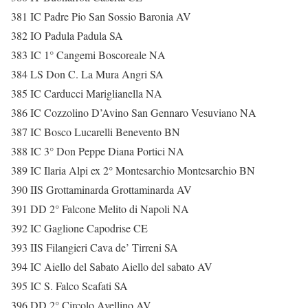
381 IC Padre Pio San Sossio Baronia AV
382 IO Padula Padula SA
383 IC 1° Cangemi Boscoreale NA
384 LS Don C. La Mura Angri SA
385 IC Carducci Mariglianella NA
386 IC Cozzolino D’Avino San Gennaro Vesuviano NA
387 IC Bosco Lucarelli Benevento BN
388 IC 3° Don Peppe Diana Portici NA
389 IC Ilaria Alpi ex 2° Montesarchio Montesarchio BN
390 IIS Grottaminarda Grottaminarda AV
391 DD 2° Falcone Melito di Napoli NA
392 IC Gaglione Capodrise CE
393 IIS Filangieri Cava de’ Tirreni SA
394 IC Aiello del Sabato Aiello del sabato AV
395 IC S. Falco Scafati SA
396 DD 2° Circolo Avellino AV