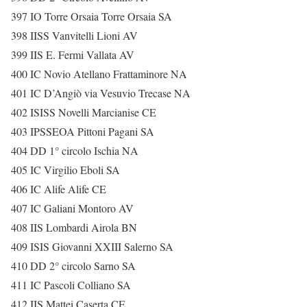
397 IO Torre Orsaia Torre Orsaia SA
398 IISS Vanvitelli Lioni AV
399 IIS E. Fermi Vallata AV
400 IC Novio Atellano Frattaminore NA
401 IC D’Angiò via Vesuvio Trecase NA
402 ISISS Novelli Marcianise CE
403 IPSSEOA Pittoni Pagani SA
404 DD 1° circolo Ischia NA
405 IC Virgilio Eboli SA
406 IC Alife Alife CE
407 IC Galiani Montoro AV
408 IIS Lombardi Airola BN
409 ISIS Giovanni XXIII Salerno SA
410 DD 2° circolo Sarno SA
411 IC Pascoli Colliano SA
412 IIS Mattei Caserta CE