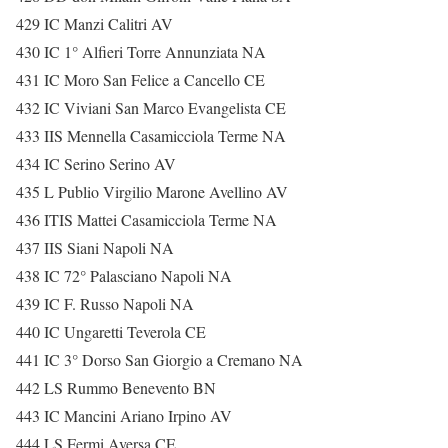
429 IC Manzi Calitri AV
430 IC 1° Alfieri Torre Annunziata NA
431 IC Moro San Felice a Cancello CE
432 IC Viviani San Marco Evangelista CE
433 IIS Mennella Casamicciola Terme NA
434 IC Serino Serino AV
435 L Publio Virgilio Marone Avellino AV
436 ITIS Mattei Casamicciola Terme NA
437 IIS Siani Napoli NA
438 IC 72° Palasciano Napoli NA
439 IC F. Russo Napoli NA
440 IC Ungaretti Teverola CE
441 IC 3° Dorso San Giorgio a Cremano NA
442 LS Rummo Benevento BN
443 IC Mancini Ariano Irpino AV
444 LS Fermi Aversa CE