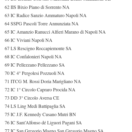
62 IIS Bixio Piano di Sorrento NA
63 IC Radice Sanzio Ammaturo Napoli NA
64 SSPG Pascoli Torre Annunziata NA
65 IC Amanzio Ranucci Alfieri Marano di Napoli NA
66 IC Viviani Napoli NA
67 LS Rescigno Roccapiemonte SA
68 IC Confalonieri Napoli NA
69 IC Pellezzano Pellezzano SA
70 IC 4° Pergolesi Pozzuoli NA
71 ITCG M. Rossi Doria Marigliano NA
72 IC 1° Circolo Capraro Procida NA
73 DD 3° Circolo Aversa CE
74 LS Ling Medi Battipaglia SA
75 IC J.F. Kennedy Cusano Mutri BN
76 IC Sant’Alfonso dé Liguori Pagani SA
77 IC San Gregorio Magno San Gregorio Magno SA