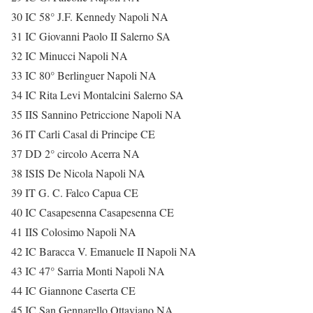
30 IC 58° J.F. Kennedy Napoli NA
31 IC Giovanni Paolo II Salerno SA
32 IC Minucci Napoli NA
33 IC 80° Berlinguer Napoli NA
34 IC Rita Levi Montalcini Salerno SA
35 IIS Sannino Petriccione Napoli NA
36 IT Carli Casal di Principe CE
37 DD 2° circolo Acerra NA
38 ISIS De Nicola Napoli NA
39 IT G. C. Falco Capua CE
40 IC Casapesenna Casapesenna CE
41 IIS Colosimo Napoli NA
42 IC Baracca V. Emanuele II Napoli NA
43 IC 47° Sarria Monti Napoli NA
44 IC Giannone Caserta CE
45 IC San Gennarello Ottaviano NA