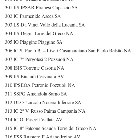
301 IIS IPSAR Piranesi Capaccio SA
302 IC Parmenide Ascea SA
303 LS Da Vinci Vallo della Lucania SA
304 IIS Degni Torre del Greco NA
305 IO Piaggine Piaggine SA
306 IC S. Paolo B. – Liveri Casamarciano San Paolo Belsito NA
307 IC 7° Pergolesi 2 Pozzuoli NA
308 ISIS Torrente Casoria NA
309 IIS Einaudi Cervinara AV
310 IPSEOA Petronio Pozzuoli NA
311 SSPG Amendola Sarno SA
312 DD 3° circolo Nocera Inferiore SA
313 IC 2° V. Russo Palma Campania NA
314 IC G. Pascoli Vallata AV
315 IC 8° Falcone Scauda Torre del Greco NA
316 IISS Ruggero II Ariano Irpino AV