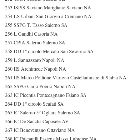
253 ISISS Saviano Marigliano Saviano NA
254 LS Urbani San Giorgio a Cremano NA
255 SSPG T. Tasso Salerno SA
256 L Gandhi Casoria NA
257 CPIA Salerno Salerno SA
258 DD 1° circolo Mercato San Severino SA
259 L Sannazzaro Napoli NA
260 IIS Archimede Napoli NA
261 IIS Marco Pollione Vitruvio Castellammare di Stabia NA
262 SSPG Carlo Poerio Napoli NA
263 IC Picentia Pontecagnano Faiano SA
264 DD 1° circolo Scafati SA
265 IC Salerno 5° Ogliara Salerno SA
266 IC De Sanctis Caposele AV
267 IC Beneventano Ottaviano NA
268 IC Pulcarelli Pastena Massa Lubrense NA