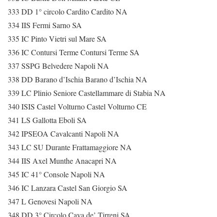
333 DD 1° circolo Cardito Cardito NA
334 IIS Fermi Sarno SA
335 IC Pinto Vietri sul Mare SA
336 IC Contursi Terme Contursi Terme SA
337 SSPG Belvedere Napoli NA
338 DD Barano d’Ischia Barano d’Ischia NA
339 LC Plinio Seniore Castellammare di Stabia NA
340 ISIS Castel Volturno Castel Volturno CE
341 LS Gallotta Eboli SA
342 IPSEOA Cavalcanti Napoli NA
343 LC SU Durante Frattamaggiore NA
344 IIS Axel Munthe Anacapri NA
345 IC 41° Console Napoli NA
346 IC Lanzara Castel San Giorgio SA
347 L Genovesi Napoli NA
348 DD 3° Circolo Cava de’ Tirreni SA