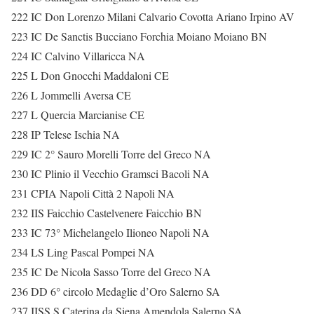
222 IC Don Lorenzo Milani Calvario Covotta Ariano Irpino AV
223 IC De Sanctis Bucciano Forchia Moiano Moiano BN
224 IC Calvino Villaricca NA
225 L Don Gnocchi Maddaloni CE
226 L Jommelli Aversa CE
227 L Quercia Marcianise CE
228 IP Telese Ischia NA
229 IC 2° Sauro Morelli Torre del Greco NA
230 IC Plinio il Vecchio Gramsci Bacoli NA
231 CPIA Napoli Città 2 Napoli NA
232 IIS Faicchio Castelvenere Faicchio BN
233 IC 73° Michelangelo Ilioneo Napoli NA
234 LS Ling Pascal Pompei NA
235 IC De Nicola Sasso Torre del Greco NA
236 DD 6° circolo Medaglie d’Oro Salerno SA
237 IISS S.Caterina da Siena Amendola Salerno SA