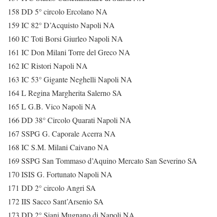
158 DD 5° circolo Ercolano NA
159 IC 82° D’Acquisto Napoli NA
160 IC Toti Borsi Giurleo Napoli NA
161 IC Don Milani Torre del Greco NA
162 IC Ristori Napoli NA
163 IC 53° Gigante Neghelli Napoli NA
164 L Regina Margherita Salerno SA
165 L G.B. Vico Napoli NA
166 DD 38° Circolo Quarati Napoli NA
167 SSPG G. Caporale Acerra NA
168 IC S.M. Milani Caivano NA
169 SSPG San Tommaso d’Aquino Mercato San Severino SA
170 ISIS G. Fortunato Napoli NA
171 DD 2° circolo Angri SA
172 IIS Sacco Sant’Arsenio SA
173 DD 2° Siani Mugnano di Napoli NA