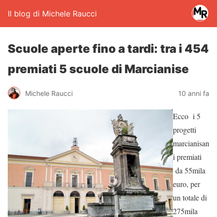
Il blog di Michele Raucci
Scuole aperte fino a tardi: tra i 454
premiati 5 scuole di Marcianise
Michele Raucci
10 anni fa
Ecco i 5
progetti
marcianisan
i premiati
da 55mila
euro, per
un totale di
275mila