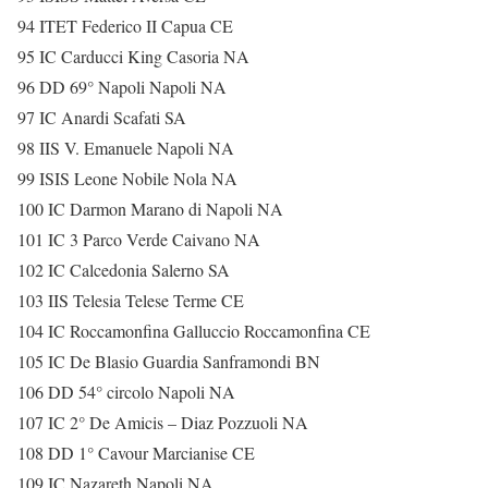
94 ITET Federico II Capua CE
95 IC Carducci King Casoria NA
96 DD 69° Napoli Napoli NA
97 IC Anardi Scafati SA
98 IIS V. Emanuele Napoli NA
99 ISIS Leone Nobile Nola NA
100 IC Darmon Marano di Napoli NA
101 IC 3 Parco Verde Caivano NA
102 IC Calcedonia Salerno SA
103 IIS Telesia Telese Terme CE
104 IC Roccamonfina Galluccio Roccamonfina CE
105 IC De Blasio Guardia Sanframondi BN
106 DD 54° circolo Napoli NA
107 IC 2° De Amicis – Diaz Pozzuoli NA
108 DD 1° Cavour Marcianise CE
109 IC Nazareth Napoli NA