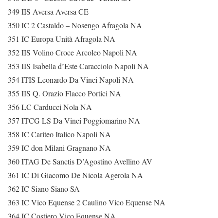
349 IIS Aversa Aversa CE
350 IC 2 Castaldo – Nosengo Afragola NA
351 IC Europa Unità Afragola NA
352 IIS Volino Croce Arcoleo Napoli NA
353 IIS Isabella d’Este Caracciolo Napoli NA
354 ITIS Leonardo Da Vinci Napoli NA
355 IIS Q. Orazio Flacco Portici NA
356 LC Carducci Nola NA
357 ITCG LS Da Vinci Poggiomarino NA
358 IC Cariteo Italico Napoli NA
359 IC don Milani Gragnano NA
360 ITAG De Sanctis D’Agostino Avellino AV
361 IC Di Giacomo De Nicola Agerola NA
362 IC Siano Siano SA
363 IC Vico Equense 2 Caulino Vico Equense NA
364 IC Costiero Vico Equense NA