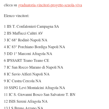
clicca su
graduatoria-vincitori-progetto-scuola-viva
Elenco vincitori:
1 IIS T. Confalonieri Campagna SA
2 IIS Maffucci Calitri AV
3 IC 68° Rodinò Napoli NA
4 IC 83° Porchiano Bordiga Napoli NA
5 DD 1° Marconi Afragola NA
6 IPSSART Teano Teano CE
7 IC San Rocco Marano di Napoli NA
8 IC Savio Alfieri Napoli NA
9 IC Custra Cercola NA
10 SSPG Levi Montalcini Afragola NA
11 IC S. Giovanni Bosco San Salvatore T. BN
12 ISIS Sereni Afragola NA
13 LS Bruno Arzano NA