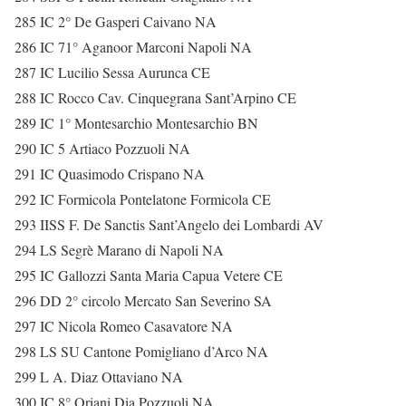
285 IC 2° De Gasperi Caivano NA
286 IC 71° Aganoor Marconi Napoli NA
287 IC Lucilio Sessa Aurunca CE
288 IC Rocco Cav. Cinquegrana Sant’Arpino CE
289 IC 1° Montesarchio Montesarchio BN
290 IC 5 Artiaco Pozzuoli NA
291 IC Quasimodo Crispano NA
292 IC Formicola Pontelatone Formicola CE
293 IISS F. De Sanctis Sant’Angelo dei Lombardi AV
294 LS Segrè Marano di Napoli NA
295 IC Gallozzi Santa Maria Capua Vetere CE
296 DD 2° circolo Mercato San Severino SA
297 IC Nicola Romeo Casavatore NA
298 LS SU Cantone Pomigliano d’Arco NA
299 L A. Diaz Ottaviano NA
300 IC 8° Oriani Dia Pozzuoli NA