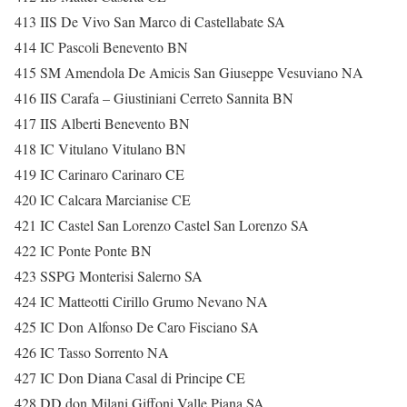
413 IIS De Vivo San Marco di Castellabate SA
414 IC Pascoli Benevento BN
415 SM Amendola De Amicis San Giuseppe Vesuviano NA
416 IIS Carafa – Giustiniani Cerreto Sannita BN
417 IIS Alberti Benevento BN
418 IC Vitulano Vitulano BN
419 IC Carinaro Carinaro CE
420 IC Calcara Marcianise CE
421 IC Castel San Lorenzo Castel San Lorenzo SA
422 IC Ponte Ponte BN
423 SSPG Monterisi Salerno SA
424 IC Matteotti Cirillo Grumo Nevano NA
425 IC Don Alfonso De Caro Fisciano SA
426 IC Tasso Sorrento NA
427 IC Don Diana Casal di Principe CE
428 DD don Milani Giffoni Valle Piana SA