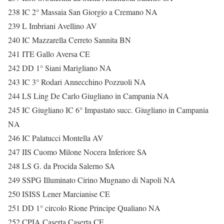
238 IC 2° Massaia San Giorgio a Cremano NA
239 L Imbriani Avellino AV
240 IC Mazzarella Cerreto Sannita BN
241 ITE Gallo Aversa CE
242 DD 1° Siani Marigliano NA
243 IC 3° Rodari Annecchino Pozzuoli NA
244 LS Ling De Carlo Giugliano in Campania NA
245 IC Giugliano IC 6° Impastato succ. Giugliano in Campania
NA
246 IC Palatucci Montella AV
247 IIS Cuomo Milone Nocera Inferiore SA
248 LS G. da Procida Salerno SA
249 SSPG Illuminato Cirino Mugnano di Napoli NA
250 ISISS Lener Marcianise CE
251 DD 1° circolo Rione Principe Qualiano NA
252 CPIA Caserta Caserta CE