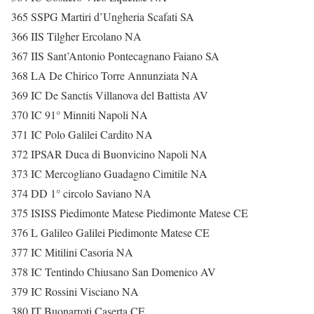
365 SSPG Martiri d’Ungheria Scafati SA
366 IIS Tilgher Ercolano NA
367 IIS Sant’Antonio Pontecagnano Faiano SA
368 LA De Chirico Torre Annunziata NA
369 IC De Sanctis Villanova del Battista AV
370 IC 91° Minniti Napoli NA
371 IC Polo Galilei Cardito NA
372 IPSAR Duca di Buonvicino Napoli NA
373 IC Mercogliano Guadagno Cimitile NA
374 DD 1° circolo Saviano NA
375 ISISS Piedimonte Matese Piedimonte Matese CE
376 L Galileo Galilei Piedimonte Matese CE
377 IC Mitilini Casoria NA
378 IC Tentindo Chiusano San Domenico AV
379 IC Rossini Visciano NA
380 IT Buonarroti Caserta CE