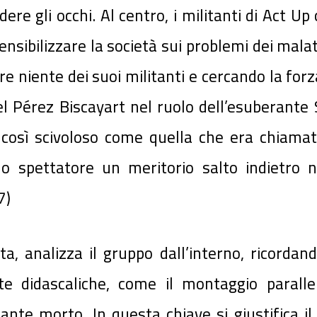
ere gli occhi. Al centro, i militanti di Act Up
ensibilizzare la società sui problemi dei mala
 niente dei suoi militanti e cercando la forz
l Pérez Biscayart nel ruolo dell’esuberante S
osì scivoloso come quella che era chiamata
lo spettatore un meritorio salto indietro n
7)
, analizza il gruppo dall’interno, ricordand
te didascaliche, come il montaggio parall
tante morto. In questa chiave si giustifica 