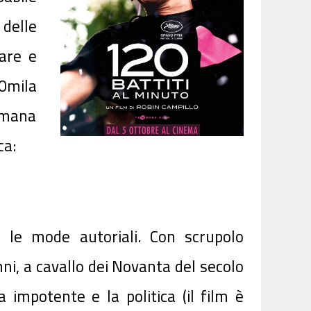
 delle
mare e
50mila
imana
ca:
e le mode autoriali. Con scrupolo
ni, a cavallo dei Novanta del secolo
 impotente e la politica (il film è