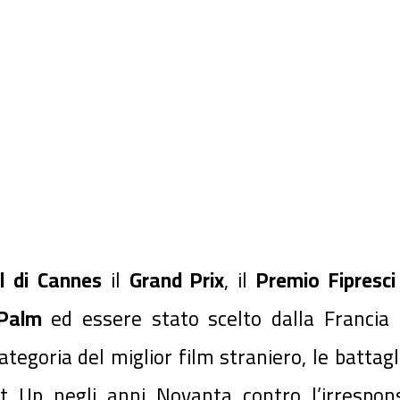
l di Cannes
il
Grand Prix
, il
Premio Fipresci
 Palm
ed essere stato scelto dalla Francia
tegoria del miglior film straniero, le battagl
ct Up negli anni Novanta contro l’irrespons