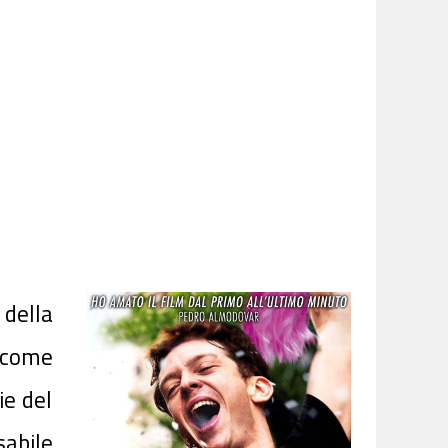
della
 come
ie del
abile