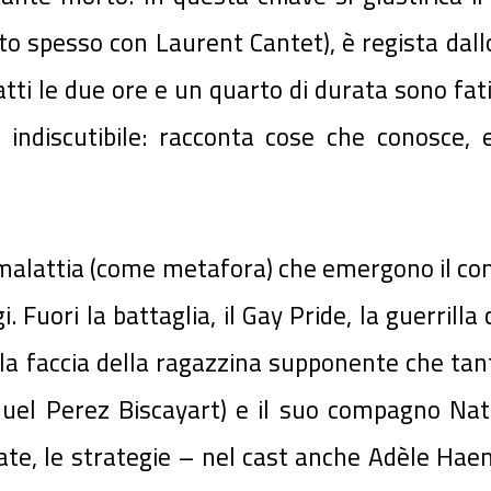
o spesso con Laurent Cantet), è regista dallo
ti le due ore e un quarto di durata sono fatic
 indiscutibile: racconta cose che conosce, e
 malattia (come metafora) che emergono il confli
 Fuori la battaglia, il Gay Pride, la guerrilla
la faccia della ragazzina supponente che tant
uel Perez Biscayart) e il suo compagno Nat
igate, le strategie – nel cast anche Adèle Hae