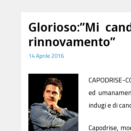
Glorioso:”Mi can
rinnovamento”
14 Aprile 2016
CAPODRISE-COM
ed umanamente
indugi e di ca
Capodrise, mod