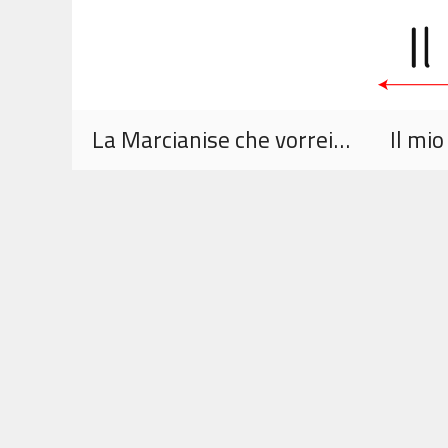
Vai
al
contenuto
La Marcianise che vorrei…
Il mi